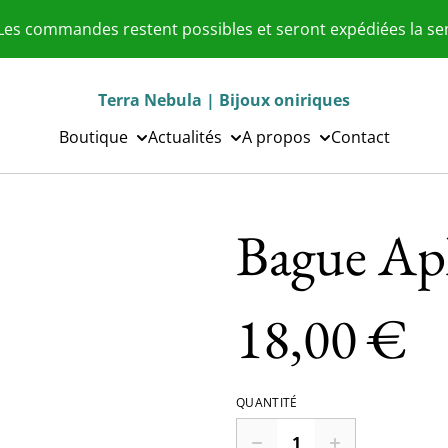
 Les commandes restent possibles et seront expédiées la s
Terra Nebula | Bijoux oniriques
Boutique
Actualités
A propos
Contact
Bague Ap
18,00 €
QUANTITÉ