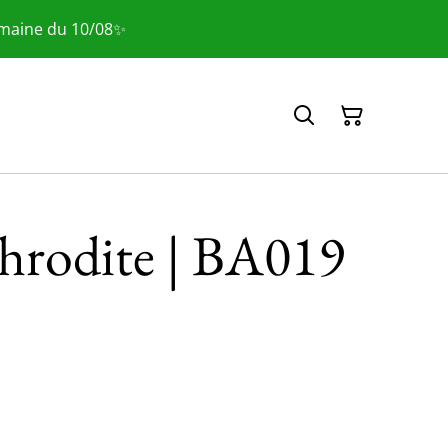
emaine du 10/08✨
hrodite | BA019