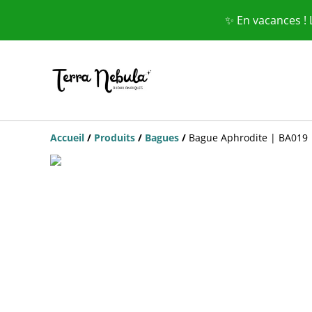
✨ En vacances !
Accueil
/
Produits
/
Bagues
/
Bague Aphrodite | BA019