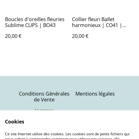
Boucles d'oreilles fleuries
Collier fleuri Ballet
Sublime CLIPS | BO43
harmonieux | CO41 |
Mimosa
20,00 €
20,00 €
Conditions Générales
Mentions légales
de Vente
Livraison
Politique de
Contactez-nous
Cookies
confidentialité
Ce site Internet utilise des cookies. Les cookies sont de petits fichiers qui
Politique de cookies
nous aident à comprendre comment vous utilisez nos services afin