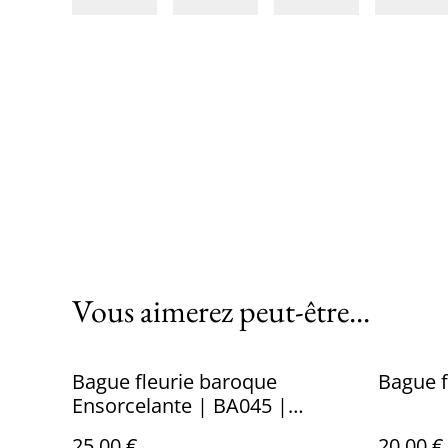
Vous aimerez peut-être...
Bague fleurie baroque
Bague f
Ensorcelante | BA045 |
Ombelles
25,00 €
20,00 €