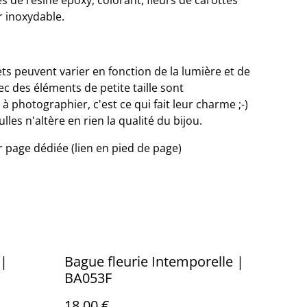
 de résine époxy, colorant, fleurs de carottes
r inoxydable.
ets peuvent varier en fonction de la lumière et de
ec des éléments de petite taille sont
 photographier, c'est ce qui fait leur charme ;-)
les n'altère en rien la qualité du bijou.
ir page dédiée (lien en pied de page)
 |
Bague fleurie Intemporelle |
BA053F
18,00 €