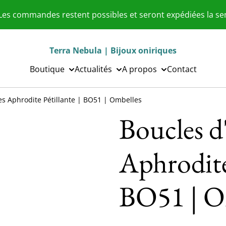
 Les commandes restent possibles et seront expédiées la s
Terra Nebula | Bijoux oniriques
Boutique
Actualités
A propos
Contact
les Aphrodite Pétillante | BO51 | Ombelles
Boucles d'
Aphrodite 
BO51 | O