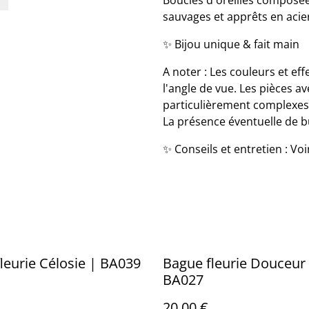
Boucles d'oreilles composées
sauvages et apprêts en acie
✨ Bijou unique & fait main
A noter : Les couleurs et eff
l'angle de vue. Les pièces av
particulièrement complexes à
La présence éventuelle de bul
✨ Conseils et entretien : Vo
leurie Célosie | BA039
Bague fleurie Douceur
BA027
20,00 €