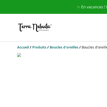
✨ En vacances !
Accueil
/
Produits
/
Boucles d'oreilles
/
Boucles d'oreill