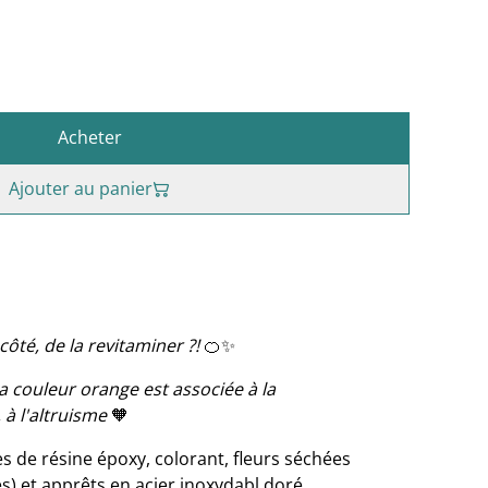
Acheter
Ajouter au panier
côté, de la revitaminer ?!
🍊✨
la couleur orange est associée à la
à l'altruisme
🧡
s de résine époxy, colorant, fleurs séchées
s) et apprêts en acier inoxydabl doré.