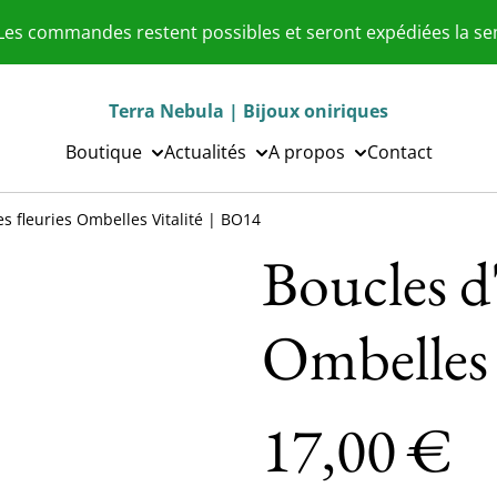
 Les commandes restent possibles et seront expédiées la s
Terra Nebula | Bijoux oniriques
Boutique
Actualités
A propos
Contact
es fleuries Ombelles Vitalité | BO14
Boucles d'
Ombelles 
17,00 €