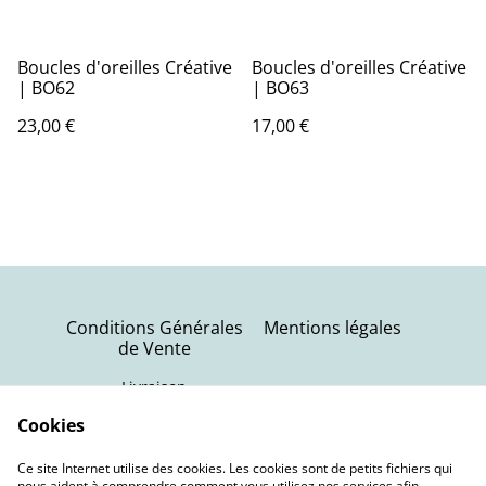
Boucles d'oreilles Créative
Boucles d'oreilles Créative
| BO62
| BO63
23,00 €
17,00 €
Conditions Générales
Mentions légales
de Vente
Livraison
Politique de
Contactez-nous
Cookies
confidentialité
Ce site Internet utilise des cookies. Les cookies sont de petits fichiers qui
Politique de cookies
nous aident à comprendre comment vous utilisez nos services afin