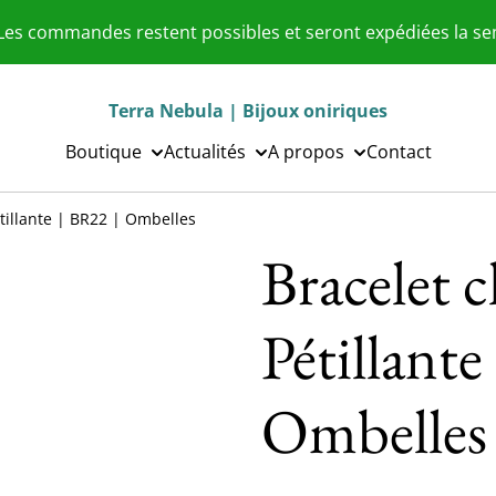
 Les commandes restent possibles et seront expédiées la s
Terra Nebula | Bijoux oniriques
Boutique
Actualités
A propos
Contact
étillante | BR22 | Ombelles
Bracelet c
Pétillante
Ombelles