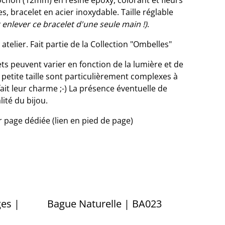
chon (12mm) en résine époxy, colorant et fleurs
, bracelet en acier inoxydable. Taille réglable
 enlever ce bracelet d'une seule main !)
.
atelier. Fait partie de la Collection "Ombelles"
ets peuvent varier en fonction de la lumière et de
e petite taille sont particulièrement complexes à
fait leur charme ;-) La présence éventuelle de
lité du bijou.
ir page dédiée (lien en pied de page)
es |
Bague Naturelle | BA023