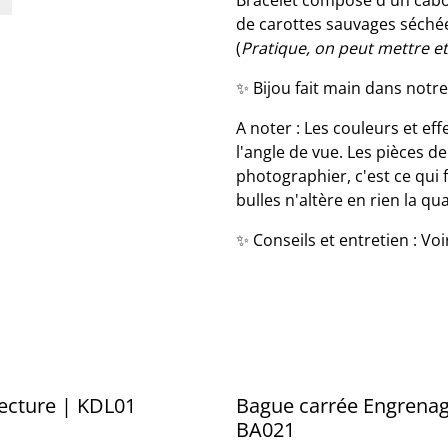
Bracelet composé d'un cabo
de carottes sauvages séchées
(
Pratique, on peut mettre et
✨ Bijou fait main dans notre 
A noter : Les couleurs et eff
l'angle de vue. Les pièces d
photographier, c'est ce qui 
bulles n'altère en rien la qua
✨ Conseils et entretien : Vo
Lecture | KDL01
Bague carrée Engrenag
BA021