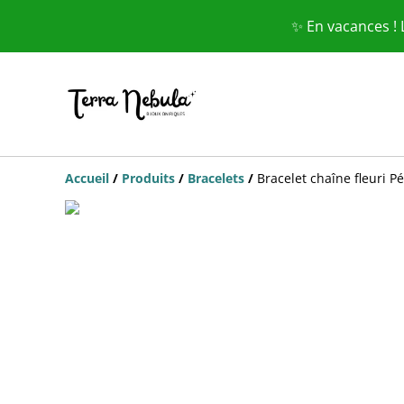
✨ En vacances !
Accueil
/
Produits
/
Bracelets
/
Bracelet chaîne fleuri P