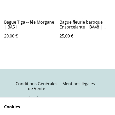
Bague Tiga -- fée Morgane
Bague fleurie baroque
| BA51
Ensorcelante | BA48 |
Ombelles
20,00 €
25,00 €
Conditions Générales
Mentions légales
de Vente
Livraison
Politique de
Contactez-nous
Cookies
confidentialité