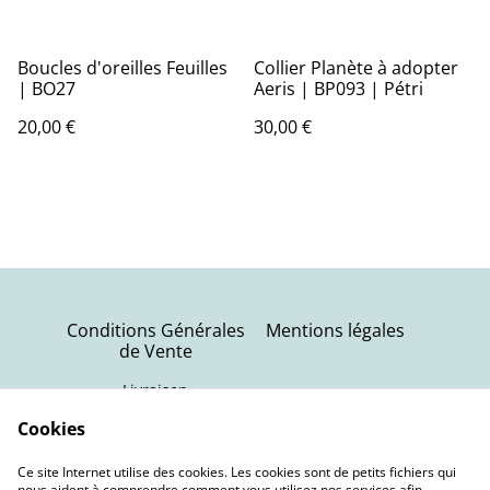
Boucles d'oreilles Feuilles
Collier Planète à adopter
| BO27
Aeris | BP093 | Pétri
20,00 €
30,00 €
Conditions Générales
Mentions légales
de Vente
Livraison
Politique de
Contactez-nous
Cookies
confidentialité
Ce site Internet utilise des cookies. Les cookies sont de petits fichiers qui
Politique de cookies
nous aident à comprendre comment vous utilisez nos services afin