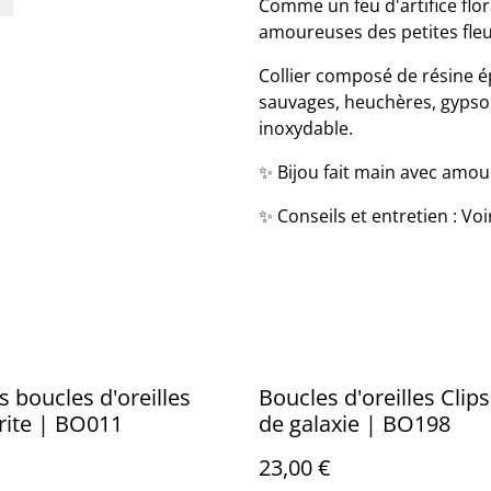
Comme un feu d'artifice floral
amoureuses des petites fleu
Collier composé de résine ép
sauvages, heuchères, gypsoph
inoxydable.
✨ Bijou fait main avec amour
✨ Conseils et entretien : Vo
 boucles d'oreilles
Boucles d'oreilles Clips
rite | BO011
de galaxie | BO198
23,00 €