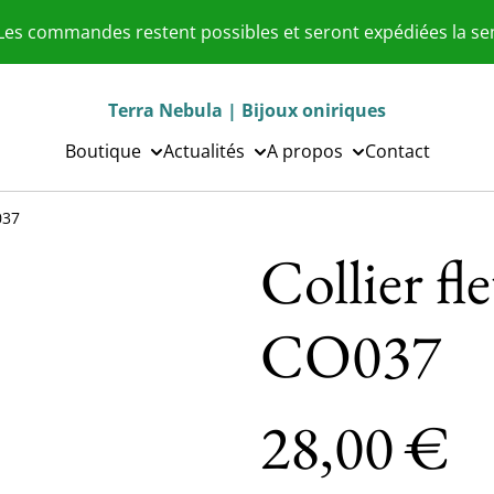
 Les commandes restent possibles et seront expédiées la s
Terra Nebula | Bijoux oniriques
Boutique
Actualités
A propos
Contact
037
Collier fl
CO037
28,00 €