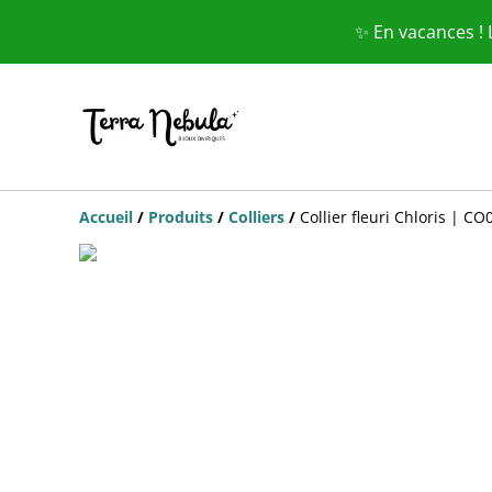
✨ En vacances !
Accueil
/
Produits
/
Colliers
/
Collier fleuri Chloris | CO