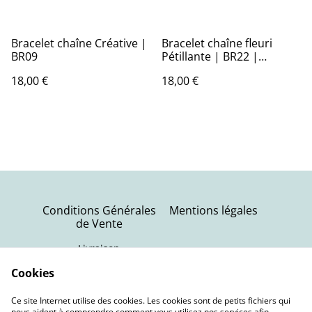
Bracelet chaîne Créative |
Bracelet chaîne fleuri
BR09
Pétillante | BR22 |
Ombelles
18,00 €
18,00 €
Conditions Générales
Mentions légales
de Vente
Livraison
Politique de
Contactez-nous
Cookies
confidentialité
Ce site Internet utilise des cookies. Les cookies sont de petits fichiers qui
Politique de cookies
nous aident à comprendre comment vous utilisez nos services afin