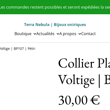
 Les commandes restent possibles et seront expédiées la s
Terra Nebula | Bijoux oniriques
Boutique
Actualités
A propos
Contact
Voltige | BP107 | Pétri
Collier Pl
Voltige | 
30,00 €