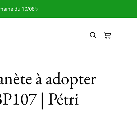
emaine du 10/08✨
anète à adopter
BP107 | Pétri