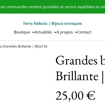
 Les commandes restent possibles et seront expédiées la s
Terra Nebula | Bijoux oniriques
Boutique
Actualités
A propos
Contact
 d'oreilles Brillante | BO217A
Grandes b
Brillante
25,00 €