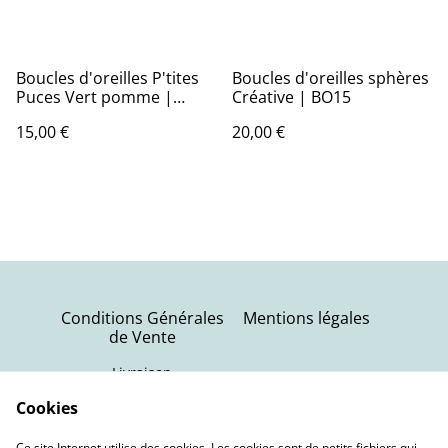
Boucles d'oreilles P'tites
Boucles d'oreilles sphères
Puces Vert pomme |
Créative | BO15
BO50 | Ombelles
15,00 €
20,00 €
Conditions Générales
Mentions légales
de Vente
Livraison
Politique de
Contactez-nous
Cookies
confidentialité
Ce site Internet utilise des cookies. Les cookies sont de petits fichiers qui