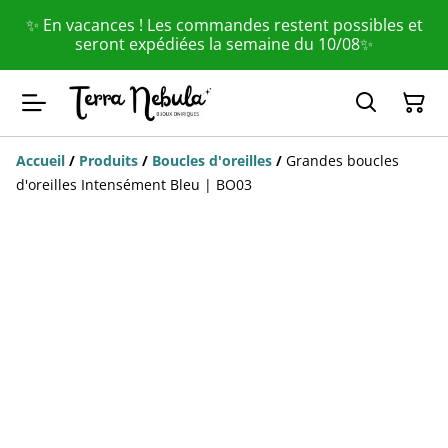
✨ En vacances ! Les commandes restent possibles et
seront expédiées la semaine du 10/08✨
Accueil
/
Produits
/
Boucles d'oreilles
/
Grandes boucles
d'oreilles Intensément Bleu | BO03