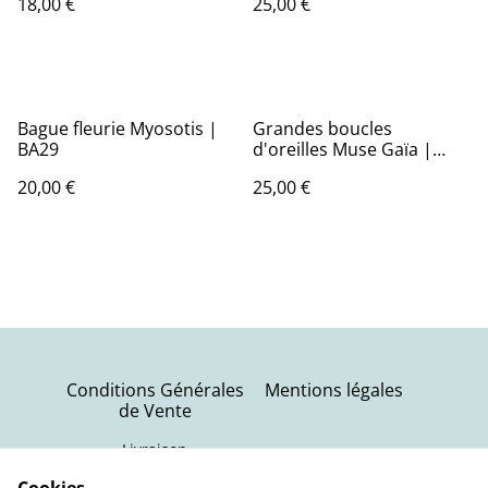
18,00 €
25,00 €
Bague fleurie Myosotis |
Grandes boucles
BA29
d'oreilles Muse Gaïa |
BO179A
20,00 €
25,00 €
Conditions Générales
Mentions légales
de Vente
Livraison
Politique de
Contactez-nous