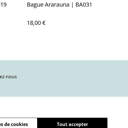
019
Bague Ararauna | BA031
18,00 €
ez-nous
s de cookies
Tout accepter