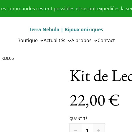
 Les commandes restent possibles et seront expédiées la s
Terra Nebula | Bijoux oniriques
Boutique
Actualités
A propos
Contact
| KDL05
Kit de Le
22,00 €
QUANTITÉ