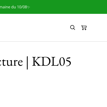
emaine du 10/08✨
cture | KDL05