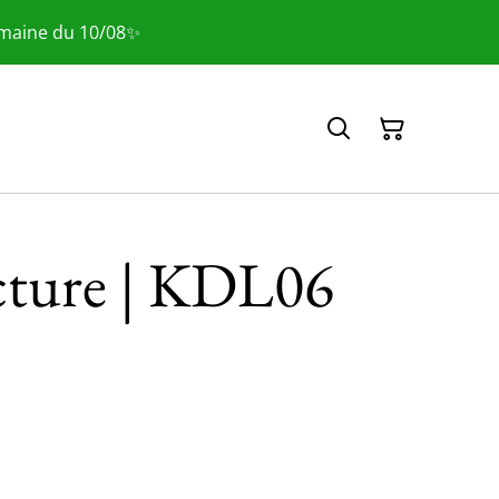
emaine du 10/08✨
cture | KDL06