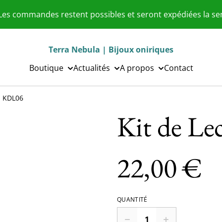
 Les commandes restent possibles et seront expédiées la s
Terra Nebula | Bijoux oniriques
Boutique
Actualités
A propos
Contact
| KDL06
Kit de Le
22,00 €
QUANTITÉ