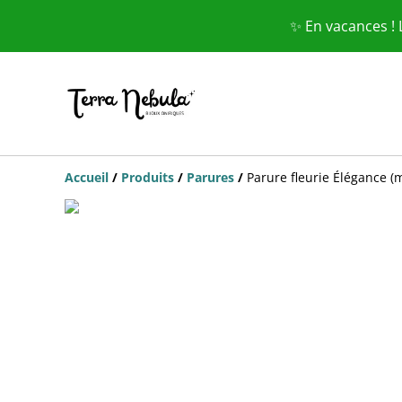
✨ En vacances !
Accueil
/
Produits
/
Parures
/
Parure fleurie Élégance 