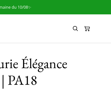
emaine du 10/08✨
urie Élégance
 | PA18