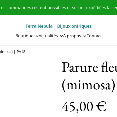
 Les commandes restent possibles et seront expédiées la s
Terra Nebula | Bijoux oniriques
Boutique
Actualités
A propos
Contact
(mimosa) | PA18
Parure fle
(mimosa)
45,00 €