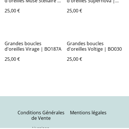
d'oreilles Muse Stellaire |
d'oreilles Supernova |
BO275
BO018
25,00 €
25,00 €
Grandes boucles
Grandes boucles
d'oreilles Virage | BO187A
d'oreilles Voltige | BO030
25,00 €
25,00 €
Conditions Générales
Mentions légales
de Vente
Livraison