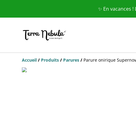
✨ En vacances !
Accueil
/
Produits
/
Parures
/
Parure onirique Superno