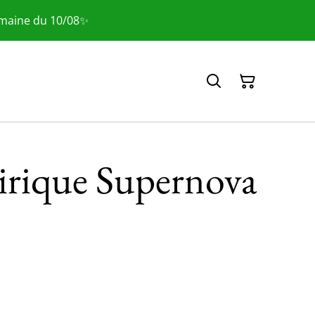
emaine du 10/08✨
irique Supernova