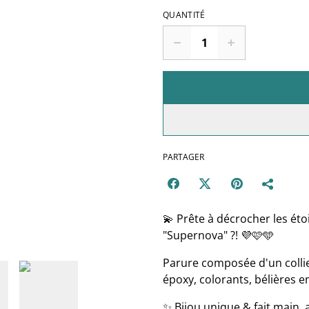
QUANTITÉ
PARTAGER
💫 Prête à décrocher les étoi
"Supernova" ?! 💜🩷🩵
Parure composée d'un collier
époxy, colorants, bélières e
✨ Bijou unique & fait main, 