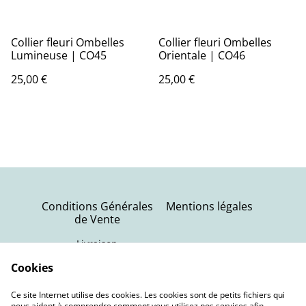
Collier fleuri Ombelles
Collier fleuri Ombelles
Lumineuse | CO45
Orientale | CO46
25,00 €
25,00 €
Conditions Générales
Mentions légales
de Vente
Livraison
Politique de
Contactez-nous
Cookies
confidentialité
Ce site Internet utilise des cookies. Les cookies sont de petits fichiers qui
Politique de cookies
nous aident à comprendre comment vous utilisez nos services afin