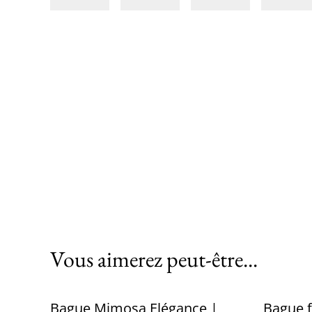
Vous aimerez peut-être...
Bague Mimosa Elégance |
Bague f