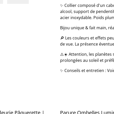
✨ Collier composé d'un cab
alcool, support de pendentif
acier inoxydable. Poids plum
Bijou unique & fait main, réa
🔎 Les couleurs et effets peu
de vue. La présence éventuell
⚠️☀️ Attention, les planètes 
prolongées au soleil et préf
✨ Conseils et entretien : Voi
leurie Pâquerette |
Parure Ombelles Lumi