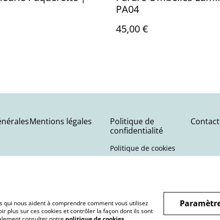
PA04
45,00 €
énérales
Mentions légales
Politique de
Contact
confidentialité
Politique de cookies
Paramètre
hiers qui nous aident à comprendre comment vous utilisez
r plus sur ces cookies et contrôler la façon dont ils sont
galement consulter notre
politique de cookies
.