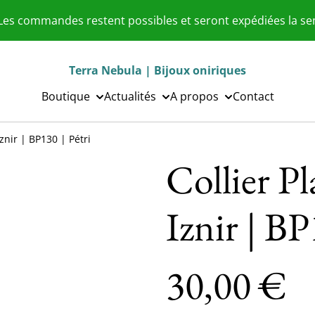
 Les commandes restent possibles et seront expédiées la s
Terra Nebula | Bijoux oniriques
Boutique
Actualités
A propos
Contact
znir | BP130 | Pétri
Collier Pl
Iznir | BP
30,00 €