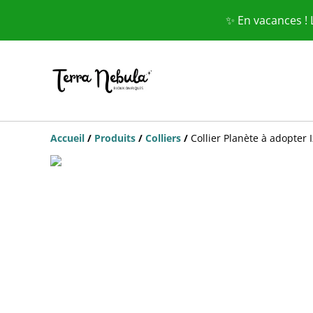
✨ En vacances !
Accueil
/
Produits
/
Colliers
/
Collier Planète à adopter I