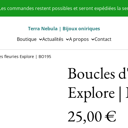
 Les commandes restent possibles et seront expédiées la s
Terra Nebula | Bijoux oniriques
Boutique
Actualités
A propos
Contact
les fleuries Explore | BO195
Boucles d'
Explore 
25,00 €