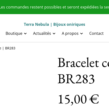
 Les commandes restent possibles et seront expédiées la s
Terra Nebula | Bijoux oniriques
Boutique
Actualités
A propos
Contact
se | BR283
Bracelet c
BR283
15,00 €