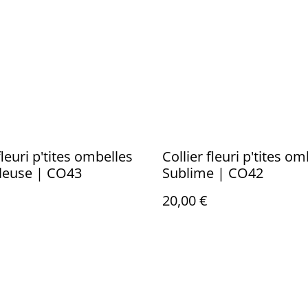
fleuri p'tites ombelles
Collier fleuri p'tites o
leuse | CO43
Sublime | CO42
20,00 €