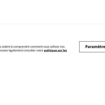
Paramètre
 nous aident à comprendre comment vous utilisez nos
 pouvez également consulter notre
politique sur les
rales
Mentions légales
Politique de
Cont
confidentialité
Politique de cookies