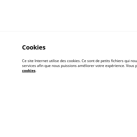
Cookies
Ce site Internet utilise des cookies. Ce sont de petits fichiers qui
services afin que nous puissions améliorer votre expérience. Vous
Conditions Géné
cookies
.
de Vente
Livraison
© 2026
Terra Nebula | Bijoux oniriques