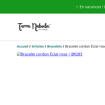
✨ En vacances !
Accueil
/
Articles
/
Bracelets
/
Bracelet cordon Éclat ro