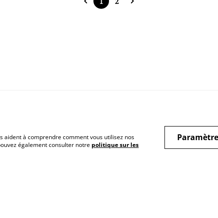
1
2
Paramètre
 nous aident à comprendre comment vous utilisez nos
 pouvez également consulter notre
politique sur les
rales
Mentions légales
Politique de
Cont
confidentialité
Politique de cookies