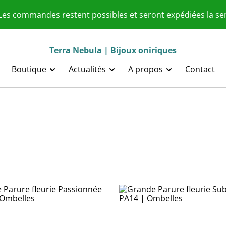
 Les commandes restent possibles et seront expédiées la s
Terra Nebula | Bijoux oniriques
Boutique
Actualités
A propos
Contact