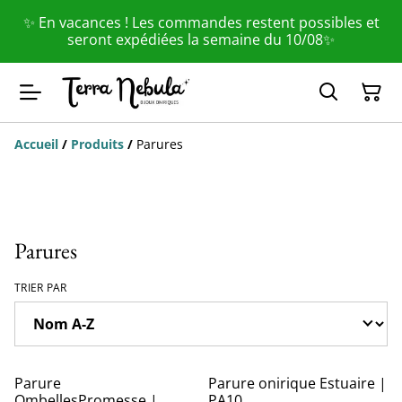
✨ En vacances ! Les commandes restent possibles et
seront expédiées la semaine du 10/08✨
Accueil
/
Produits
/
Parures
Parures
TRIER PAR
Parure
Parure onirique Estuaire |
OmbellesPromesse |
PA10